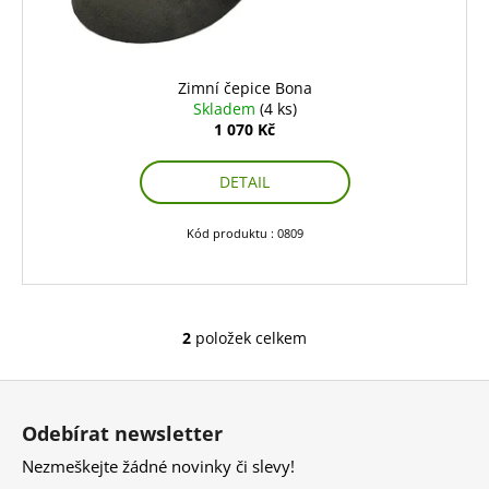
Zimní čepice Bona
Skladem
(4 ks)
1 070 Kč
DETAIL
Kód produktu : 0809
2
položek celkem
O
v
Z
l
á
á
Odebírat newsletter
d
p
a
Nezmeškejte žádné novinky či slevy!
a