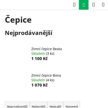
K
Přejít
Hledat
Náku
M
Přihlášení
na
o
obsah
Zpět
Zpět
košík
š
Čepice
í
C
k
Nejprodávanější
o
p
o
Zimní čepice Beata
t
Skladem
(3 ks)
ř
1 100 Kč
e
b
u
Zimní čepice Bona
Skladem
(4 ks)
j
1 070 Kč
e
t
Ř
e
a
n
Nejprodávanější
Nejlevnější
Nejdražší
Abecedně