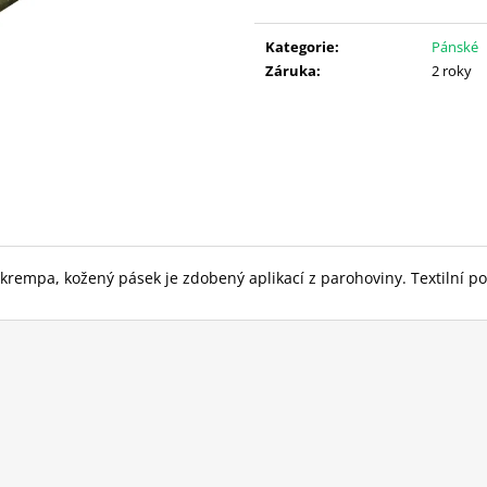
Měrná
1 600 Kč
1 590 Kč
cena:
Kategorie
:
Pánské
Záruka
:
2 roky
 krempa, kožený pásek je zdobený aplikací z parohoviny. Textilní p