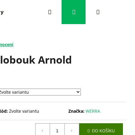
Hledat
Přihlášení
Nákupní
ty
košík
nocení
klobouk Arnold
Kód:
Zvolte variantu
Značka:
WERRA
LOBOUK EDMOND
DO KOŠÍKU