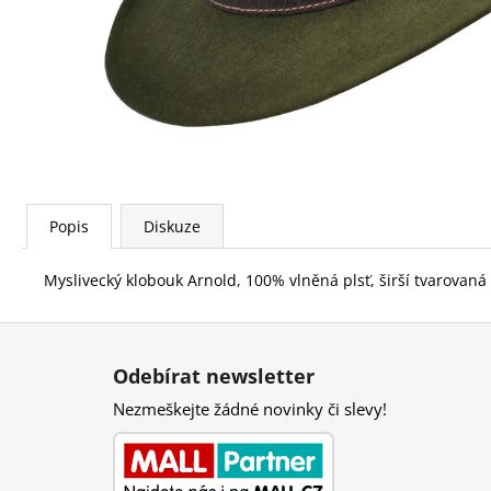
1 600 Kč
Popis
Diskuze
Myslivecký klobouk Arnold, 100% vlněná plsť, širší tvarovaná
Z
á
Odebírat newsletter
p
Nezmeškejte žádné novinky či slevy!
a
t
í